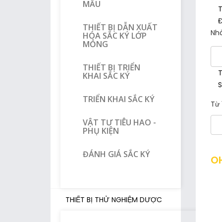
MẪU
T
Đ
THIẾT BỊ DẪN XUẤT
Nhà
HÓA SẮC KÝ LỚP
MỎNG
THIẾT BỊ TRIỂN
T
KHAI SẮC KÝ
S
TRIỂN KHAI SẮC KÝ
Từ 
VẬT TƯ TIÊU HAO -
PHỤ KIỆN
ĐÁNH GIÁ SẮC KÝ
O
THIẾT BỊ THỬ NGHIỆM DƯỢC