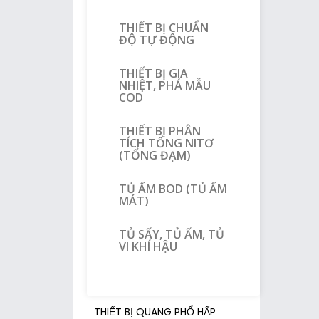
THIẾT BỊ CHUẨN
ĐỘ TỰ ĐỘNG
THIẾT BỊ GIA
NHIỆT, PHÁ MẪU
COD
THIẾT BỊ PHÂN
TÍCH TỔNG NITƠ
(TỔNG ĐẠM)
TỦ ẤM BOD (TỦ ẤM
MÁT)
TỦ SẤY, TỦ ẤM, TỦ
VI KHÍ HẬU
THIẾT BỊ QUANG PHỔ HẤP