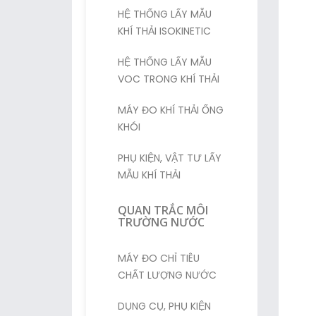
HỆ THỐNG LẤY MẪU
KHÍ THẢI ISOKINETIC
HỆ THỐNG LẤY MẪU
VOC TRONG KHÍ THẢI
MÁY ĐO KHÍ THẢI ỐNG
KHÓI
PHỤ KIỆN, VẬT TƯ LẤY
MẪU KHÍ THẢI
QUAN TRẮC MÔI
TRƯỜNG NƯỚC
MÁY ĐO CHỈ TIÊU
CHẤT LƯỢNG NƯỚC
DỤNG CỤ, PHỤ KIỆN