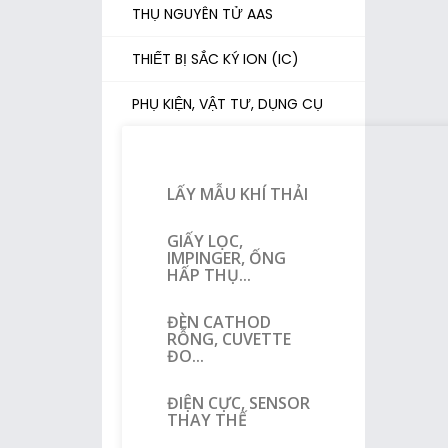
THỤ NGUYÊN TỬ AAS
THIẾT BỊ SẮC KÝ ION (IC)
PHỤ KIỆN, VẬT TƯ, DỤNG CỤ
LẤY MẪU KHÍ THẢI
GIẤY LỌC,
IMPINGER, ỐNG
HẤP THỤ...
ĐÈN CATHOD
RỖNG, CUVETTE
ĐO...
ĐIỆN CỰC, SENSOR
THAY THẾ