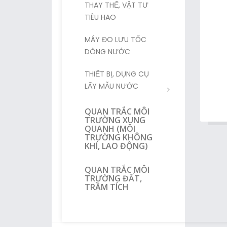
THAY THẾ, VẬT TƯ
TIÊU HAO
MÁY ĐO LƯU TỐC
DÒNG NƯỚC
THIẾT BỊ, DỤNG CỤ
LẤY MẪU NƯỚC
QUAN TRẮC MÔI
TRƯỜNG XUNG
QUANH (MÔI
TRƯỜNG KHÔNG
KHÍ, LAO ĐỘNG)
QUAN TRẮC MÔI
TRƯỜNG ĐẤT,
TRẦM TÍCH