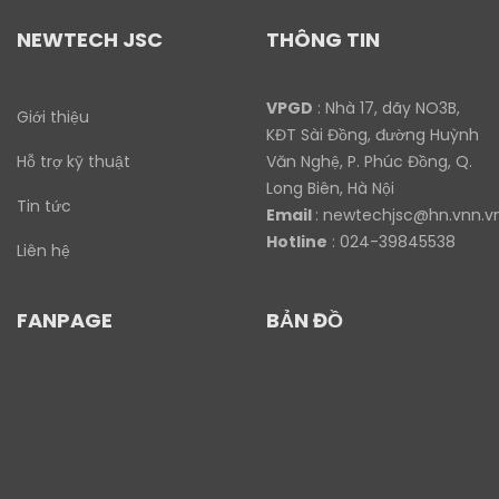
NEWTECH JSC
THÔNG TIN
VPGD
: Nhà 17, dãy NO3B,
Giới thiệu
KĐT Sài Đồng, đường Huỳnh
Hỗ trợ kỹ thuật
Văn Nghệ, P. Phúc Đồng, Q.
Long Biên, Hà Nội
Tin tức
Email
:
newtechjsc@hn.vnn.v
Hotline
: 024-39845538
Liên hệ
FANPAGE
BẢN ĐỒ