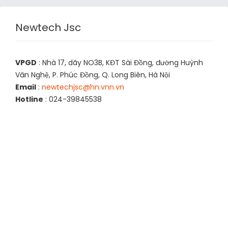
Newtech Jsc
VPGD
: Nhà 17, dãy NO3B, KĐT Sài Đồng, đường Huỳnh
Văn Nghệ, P. Phúc Đồng, Q. Long Biên, Hà Nội
Email
:
newtechjsc@hn.vnn.vn
Hotline
: 024-39845538