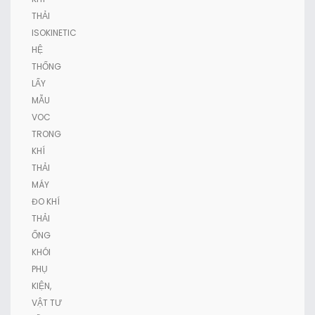
THẢI
ISOKINETIC
HỆ
THỐNG
LẤY
MẪU
VOC
TRONG
KHÍ
THẢI
MÁY
ĐO KHÍ
THẢI
ỐNG
KHÓI
PHỤ
KIỆN,
VẬT TƯ