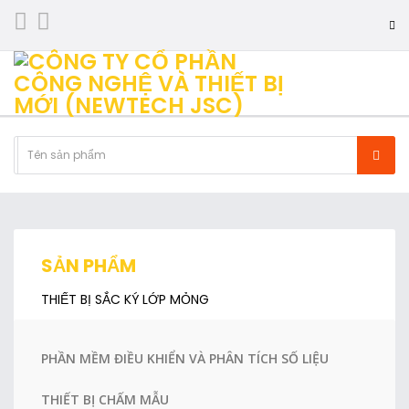
SẢN PHẨM
THIẾT BỊ SẮC KÝ LỚP MỎNG
PHẦN MỀM ĐIỀU KHIỂN VÀ PHÂN TÍCH SỐ LIỆU
THIẾT BỊ CHẤM MẪU