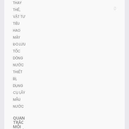
THAY
THẾ,
VẬT TƯ
TIÊU
HAO
MÁY
ĐO LƯU
TỐC
DÒNG
NƯỚC
THIẾT
BỊ,
DỤNG
CỤ LẤY
MẪU
NƯỚC
QUAN
TRẮC
MÔI