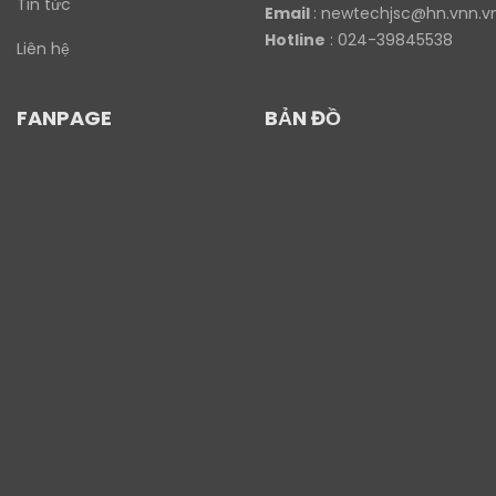
Tin tức
Email
:
newtechjsc@hn.vnn.v
Hotline
: 024-39845538
Liên hệ
FANPAGE
BẢN ĐỒ