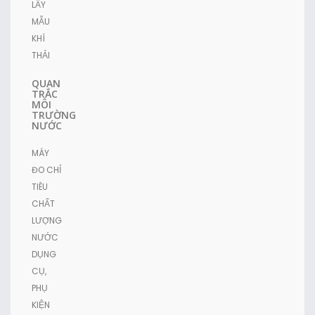
LẤY
MẪU
KHÍ
THẢI
QUAN
TRẮC
MÔI
TRƯỜNG
NƯỚC
MÁY
ĐO CHỈ
TIÊU
CHẤT
LƯỢNG
NƯỚC
DỤNG
CỤ,
PHỤ
KIỆN