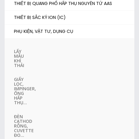
THIẾT BỊ QUANG PHỔ HẤP THỤ NGUYÊN TỬ AAS
THIẾT BỊ SẮC KÝ ION (IC)
PHỤ KIỆN, VẬT TƯ, DỤNG CỤ
LẤY
MẪU
KHÍ
THẢI
GIẤY
LỌC,
IMPINGER,
ỐNG
HẤP
THỤ...
ĐÈN
CATHOD
RỖNG,
CUVETTE
ĐO...