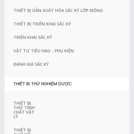
THIẾT BỊ DẪN XUẤT HÓA SẮC KÝ LỚP MỎNG
THIẾT BỊ TRIỂN KHAI SẮC KÝ
TRIỂN KHAI SẮC KÝ
VẬT TƯ TIÊU HAO - PHỤ KIỆN
ĐÁNH GIÁ SẮC KÝ
THIẾT BỊ THỬ NGHIỆM DƯỢC
THIẾT BỊ
THỬ TÍNH
CHẤT VẬT
LÝ
THIẾT BỊ