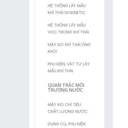
HỆ THỐNG LẤY MẪU
KHÍ THẢI ISOKINETIC
HỆ THỐNG LẤY MẪU
VOC TRONG KHÍ THẢI
MÁY ĐO KHÍ THẢI ỐNG
KHÓI
PHỤ KIỆN, VẬT TƯ LẤY
MẪU KHÍ THẢI
QUAN TRẮC MÔI
TRƯỜNG NƯỚC
MÁY ĐO CHỈ TIÊU
CHẤT LƯỢNG NƯỚC
DỤNG CỤ, PHỤ KIỆN