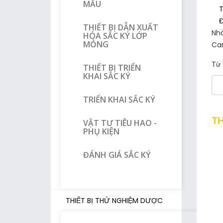
MẪU
T
Đ
THIẾT BỊ DẪN XUẤT
Nhà
HÓA SẮC KÝ LỚP
MỎNG
Ca
Từ 
THIẾT BỊ TRIỂN
KHAI SẮC KÝ
TRIỂN KHAI SẮC KÝ
TH
VẬT TƯ TIÊU HAO -
PHỤ KIỆN
ĐÁNH GIÁ SẮC KÝ
THIẾT BỊ THỬ NGHIỆM DƯỢC