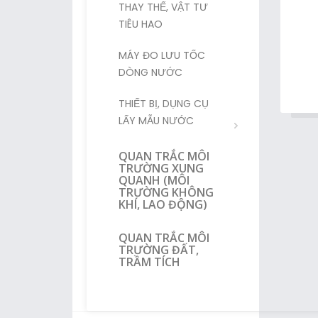
THAY THẾ, VẬT TƯ
TIÊU HAO
MÁY ĐO LƯU TỐC
DÒNG NƯỚC
THIẾT BỊ, DỤNG CỤ
LẤY MẪU NƯỚC
QUAN TRẮC MÔI
TRƯỜNG XUNG
QUANH (MÔI
TRƯỜNG KHÔNG
KHÍ, LAO ĐỘNG)
QUAN TRẮC MÔI
TRƯỜNG ĐẤT,
TRẦM TÍCH