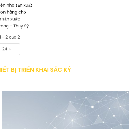
ên nhà sản xuất
ơn hàng chờ
 sản xuất:
mag - Thụy Sỹ
1 - 2 của 2
24
IẾT BỊ TRIỂN KHAI SẮC KÝ