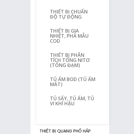
THIẾT BỊ CHUẨN
ĐỘ TỰ ĐỘNG
THIẾT BỊ GIA
NHIỆT, PHÁ MẪU
COD
THIẾT BỊ PHÂN
TÍCH TỔNG NITƠ
(TỔNG ĐẠM)
TỦ ẤM BOD (TỦ ẤM
MÁT)
TỦ SẤY, TỦ ẤM, TỦ
VI KHÍ HẬU
THIẾT BỊ QUANG PHỔ HẤP