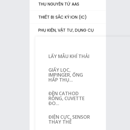
THỤ NGUYÊN TỬ AAS
THIẾT BỊ SẮC KÝ ION (IC)
PHỤ KIỆN, VẬT TƯ, DỤNG CỤ
LẤY MẪU KHÍ THẢI
GIẤY LỌC,
IMPINGER, ỐNG
HẤP THỤ...
ĐÈN CATHOD
RỖNG, CUVETTE
ĐO...
ĐIỆN CỰC, SENSOR
THAY THẾ