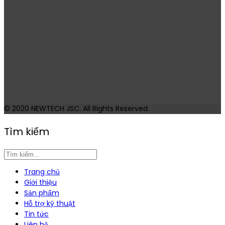
© 2020
NEWTECH JSC
. All Rights Reserved.
Tìm kiếm
Trang chủ
Giới thiệu
Sản phẩm
Hỗ trợ kỹ thuật
Tin tức
Liên hệ