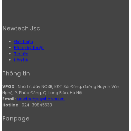
Newtech Jsc
Giới thiệu
Hỗ trợ kỹ thuật
Tin tức
Liên hệ
Thông tin
VPGD
: Nhà 17, dãy NO3B, KĐT Sài Đồng, đường Huỳnh Văn
Nghệ, P. Phúc Đồng, Q. Long Biên, Hà Nội
Email
:
newtechjsc@hn.vnn.vn
Hotline
: 024-39845538
Fanpage