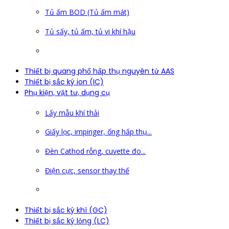
Tủ ấm BOD (Tủ ấm mát)
Tủ sấy, tủ ấm, tủ vi khí hậu
Thiết bị quang phổ hấp thụ nguyên tử AAS
Thiết bị sắc ký ion (IC)
Phụ kiện, vật tư, dụng cụ
Lấy mẫu khí thải
Giấy lọc, impinger, ống hấp thụ...
Đèn Cathod rỗng, cuvette đo...
Điện cực, sensor thay thế
Thiết bị sắc ký khí (GC)
Thiết bị sắc ký lỏng (LC)