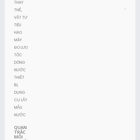
THAY
THẾ,
VẬT TƯ
TIÊU
HAO
MÁY
ĐO LƯU
TỐC
DÒNG
NƯỚC
THIẾT
BỊ,
DỤNG
CỤ LẤY
MẪU
NƯỚC
QUAN
TRẮC
MÔI