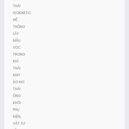
THẢI
ISOKINETIC
HỆ
THỐNG
LẤY
MẪU
VOC
TRONG
KHÍ
THẢI
MÁY
ĐO KHÍ
THẢI
ỐNG
KHÓI
PHỤ
KIỆN,
VẬT TƯ