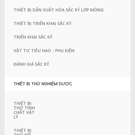
THIẾT BỊ DẪN XUẤT HÓA SẮC KÝ LỚP MỎNG
THIẾT BỊ TRIỂN KHAI SẮC KÝ
TRIỂN KHAI SẮC KÝ
VẬT TƯ TIÊU HAO - PHỤ KIỆN
ĐÁNH GIÁ SẮC KÝ
THIẾT BỊ THỬ NGHIỆM DƯỢC
THIẾT BỊ
THỬ TÍNH
CHẤT VẬT
LÝ
THIẾT BỊ
THỬ ĐỘ