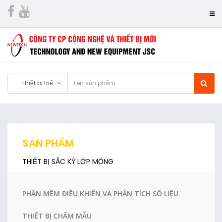
-- Thiết bị triển khai sắc ký
SẢN PHẨM
THIẾT BỊ SẮC KÝ LỚP MỎNG
PHẦN MỀM ĐIỀU KHIỂN VÀ PHÂN TÍCH SỐ LIỆU
THIẾT BỊ CHẤM MẪU