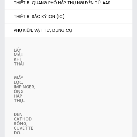
THIẾT BỊ QUANG PHỔ HẤP THỤ NGUYÊN TỬ AAS
THIẾT BỊ SẮC KÝ ION (IC)
PHỤ KIỆN, VẬT TƯ, DỤNG CỤ
LẤY
MẪU
KHÍ
THẢI
GIẤY
LỌC,
IMPINGER,
ỐNG
HẤP
THỤ...
ĐÈN
CATHOD
RỖNG,
CUVETTE
ĐO...