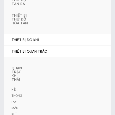
TAN RÃ
THIẾT BỊ
THỬ ĐỘ
HÒA TAN
THIẾT BỊ ĐO KHÍ
THIẾT BỊ QUAN TRẮC
QUAN
TRẮC
KHÍ
THẢI
HỆ
THỐNG
LẤY
MẪU
KHÍ