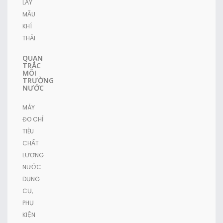
LẤY
MẪU
KHÍ
THẢI
QUAN
TRẮC
MÔI
TRƯỜNG
NƯỚC
MÁY
ĐO CHỈ
TIÊU
CHẤT
LƯỢNG
NƯỚC
DỤNG
CỤ,
PHỤ
KIỆN