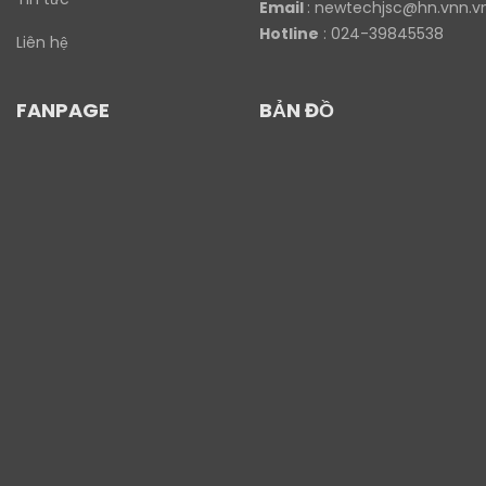
Email
:
newtechjsc@hn.vnn.v
Hotline
: 024-39845538
Liên hệ
FANPAGE
BẢN ĐỒ