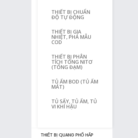
THIẾT BỊ CHUẨN
ĐỘ TỰ ĐỘNG
THIẾT BỊ GIA
NHIỆT, PHÁ MẪU
COD
THIẾT BỊ PHÂN
TÍCH TỔNG NITƠ
(TỔNG ĐẠM)
TỦ ẤM BOD (TỦ ẤM
MÁT)
TỦ SẤY, TỦ ẤM, TỦ
VI KHÍ HẬU
THIẾT BỊ QUANG PHỔ HẤP