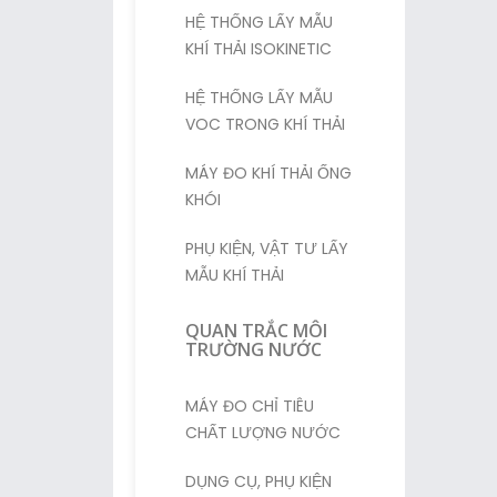
HỆ THỐNG LẤY MẪU
KHÍ THẢI ISOKINETIC
HỆ THỐNG LẤY MẪU
VOC TRONG KHÍ THẢI
MÁY ĐO KHÍ THẢI ỐNG
KHÓI
PHỤ KIỆN, VẬT TƯ LẤY
MẪU KHÍ THẢI
QUAN TRẮC MÔI
TRƯỜNG NƯỚC
MÁY ĐO CHỈ TIÊU
CHẤT LƯỢNG NƯỚC
DỤNG CỤ, PHỤ KIỆN