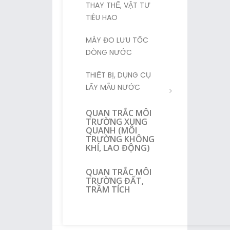
THAY THẾ, VẬT TƯ
TIÊU HAO
MÁY ĐO LƯU TỐC
DÒNG NƯỚC
THIẾT BỊ, DỤNG CỤ
LẤY MẪU NƯỚC
QUAN TRẮC MÔI
TRƯỜNG XUNG
QUANH (MÔI
TRƯỜNG KHÔNG
KHÍ, LAO ĐỘNG)
QUAN TRẮC MÔI
TRƯỜNG ĐẤT,
TRẦM TÍCH