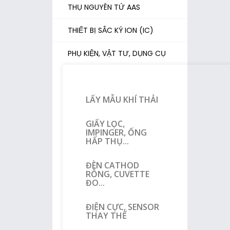
THỤ NGUYÊN TỬ AAS
THIẾT BỊ SẮC KÝ ION (IC)
PHỤ KIỆN, VẬT TƯ, DỤNG CỤ
LẤY MẪU KHÍ THẢI
GIẤY LỌC,
IMPINGER, ỐNG
HẤP THỤ...
ĐÈN CATHOD
RỖNG, CUVETTE
ĐO...
ĐIỆN CỰC, SENSOR
THAY THẾ