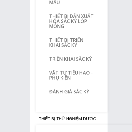
MẪU
THIẾT BỊ DẪN XUẤT
HÓA SẮC KÝ LỚP
MỎNG
THIẾT BỊ TRIỂN
KHAI SẮC KÝ
TRIỂN KHAI SẮC KÝ
VẬT TƯ TIÊU HAO -
PHỤ KIỆN
ĐÁNH GIÁ SẮC KÝ
THIẾT BỊ THỬ NGHIỆM DƯỢC