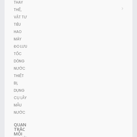
THAY
THẾ,
VẬT TƯ
TIÊU
HAO
MÁY
ĐO LƯU
TỐC
DÒNG
NƯỚC
THIẾT
BỊ,
DỤNG
CỤ LẤY
MẪU
NƯỚC
QUAN
TRẮC
MÔI