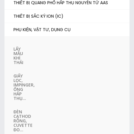
THIẾT BỊ QUANG PHỔ HẤP THỤ NGUYÊN TỬ AAS
THIẾT BỊ SẮC KÝ ION (IC)
PHỤ KIỆN, VẬT TƯ, DỤNG CỤ
LẤY
MẪU
KHÍ
THẢI
GIẤY
LỌC,
IMPINGER,
ỐNG
HẤP
THỤ...
ĐÈN
CATHOD
RỖNG,
CUVETTE
ĐO...