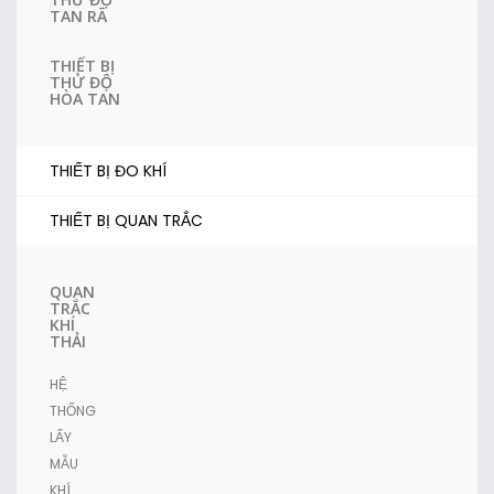
TAN RÃ
THIẾT BỊ
THỬ ĐỘ
HÒA TAN
THIẾT BỊ ĐO KHÍ
THIẾT BỊ QUAN TRẮC
QUAN
TRẮC
KHÍ
THẢI
HỆ
THỐNG
LẤY
MẪU
KHÍ