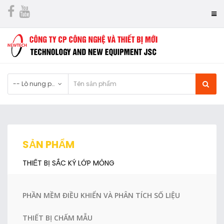
-- Lò nung phòng thí nghiệm
SẢN PHẨM
THIẾT BỊ SẮC KÝ LỚP MỎNG
PHẦN MỀM ĐIỀU KHIỂN VÀ PHÂN TÍCH SỐ LIỆU
THIẾT BỊ CHẤM MẪU