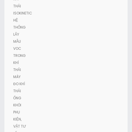
THẢI
ISOKINETIC
HỆ
THỐNG
LẤY
MẪU
VOC
TRONG
KHÍ
THẢI
MÁY
ĐO KHÍ
THẢI
ỐNG
KHÓI
PHỤ
KIỆN,
VẬT TƯ