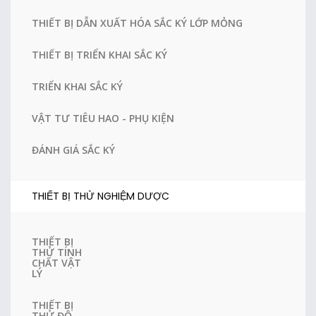
THIẾT BỊ DẪN XUẤT HÓA SẮC KÝ LỚP MỎNG
THIẾT BỊ TRIỂN KHAI SẮC KÝ
TRIỂN KHAI SẮC KÝ
VẬT TƯ TIÊU HAO - PHỤ KIỆN
ĐÁNH GIÁ SẮC KÝ
THIẾT BỊ THỬ NGHIỆM DƯỢC
THIẾT BỊ
THỬ TÍNH
CHẤT VẬT
LÝ
THIẾT BỊ
THỬ ĐỘ