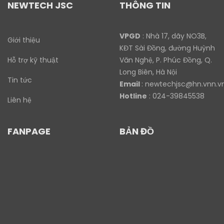
NEWTECH JSC
THÔNG TIN
VPGD
: Nhà 17, dãy NO3B,
Giới thiệu
KĐT Sài Đồng, đường Huỳnh
Hỗ trợ kỹ thuật
Văn Nghệ, P. Phúc Đồng, Q.
Long Biên, Hà Nội
Tin tức
Email
:
newtechjsc@hn.vnn.v
Hotline
: 024-39845538
Liên hệ
FANPAGE
BẢN ĐỒ