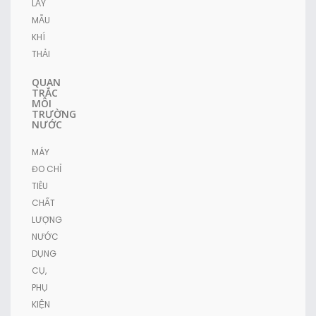
LẤY
MẪU
KHÍ
THẢI
QUAN
TRẮC
MÔI
TRƯỜNG
NƯỚC
MÁY
ĐO CHỈ
TIÊU
CHẤT
LƯỢNG
NƯỚC
DỤNG
CỤ,
PHỤ
KIỆN